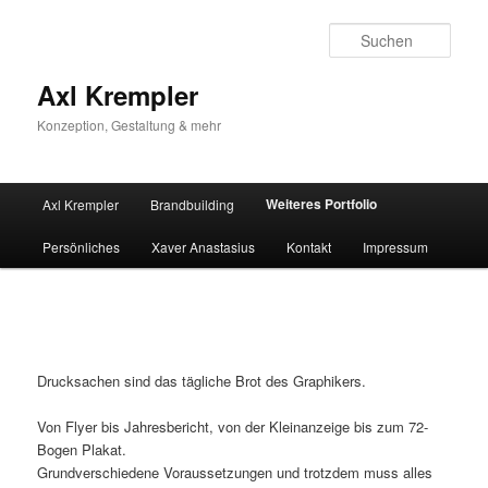
Zum
primären
Such
Inhalt
springen
Axl Krempler
Konzeption, Gestaltung & mehr
Hauptmenü
Weiteres Portfolio
Axl Krempler
Brandbuilding
Persönliches
Xaver Anastasius
Kontakt
Impressum
Drucksachen sind das tägliche Brot des Graphikers.
Von Flyer bis Jahresbericht, von der Kleinanzeige bis zum 72-
Bogen Plakat.
Grundverschiedene Voraussetzungen und trotzdem muss alles